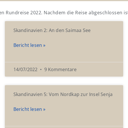
ien Rundreise 2022. Nachdem die Reise abgeschlossen is
Skandinavien 2: An den Saimaa See
Bericht lesen »
14/07/2022
9 Kommentare
Skandinavien 5: Vom Nordkap zur Insel Senja
Bericht lesen »