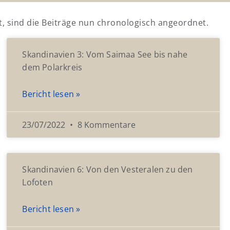
t, sind die Beiträge nun chronologisch angeordnet.
Skandinavien 3: Vom Saimaa See bis nahe
dem Polarkreis
Bericht lesen »
23/07/2022
8 Kommentare
Skandinavien 6: Von den Vesteralen zu den
Lofoten
Bericht lesen »